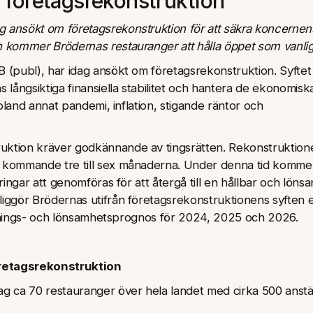
företagsrekonstruktion
 ansökt om företagsrekonstruktion för att säkra koncernen
 kommer Brödernas restauranger att hålla öppet som vanlig
 (publ), har idag ansökt om företagsrekonstruktion. Syfte
 långsiktiga finansiella stabilitet och hantera de ekonomisk
 bland annat pandemi, inflation, stigande räntor och
uktion kräver godkännande av tingsrätten. Rekonstruktion
 kommande tre till sex månaderna. Under denna tid komme
ringar att genomföras för att återgå till en hållbar och löns
iggör Brödernas utifrån företagsrekonstruktionens syften 
ättnings- och lönsamhetsprognos för 2024, 2025 och 2026.
retagsrekonstruktion
g ca 70 restauranger över hela landet med cirka 500 anstä