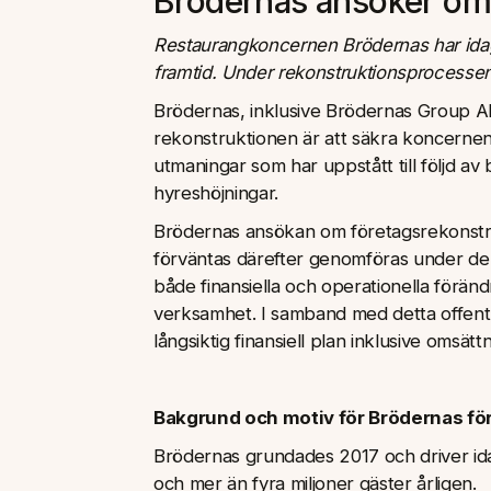
Brödernas ansöker om 
Restaurangkoncernen Brödernas har idag
framtid. Under rekonstruktionsprocessen
Brödernas, inklusive Brödernas Group AB
rekonstruktionen är att säkra koncernens
utmaningar som har uppstått till följd av
hyreshöjningar.
Brödernas ansökan om företagsrekonstr
förväntas därefter genomföras under de
både finansiella och operationella föränd
verksamhet. I samband med detta offentl
långsiktig finansiell plan inklusive oms
Bakgrund och motiv för Brödernas fö
Brödernas grundades 2017 och driver ida
och mer än fyra miljoner gäster årligen.