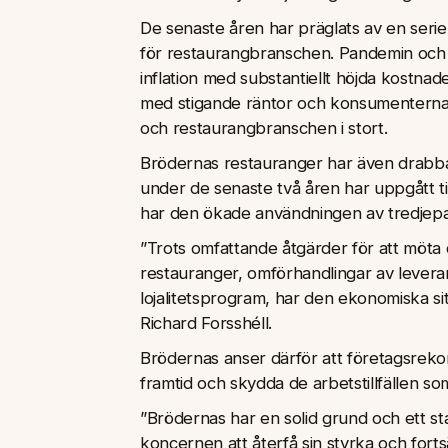
De senaste åren har präglats av en seri
för restaurangbranschen. Pandemin och f
inflation med substantiellt höjda kostnad
med stigande räntor och konsumenternas
och restaurangbranschen i stort.
Brödernas restauranger har även drabba
under de senaste två åren har uppgått ti
har den ökade användningen av tredjepar
”Trots omfattande åtgärder för att möta 
restauranger, omförhandlingar av leveran
lojalitetsprogram, har den ekonomiska sit
Richard Forsshéll.
Brödernas anser därför att företagsrekon
framtid och skydda de arbetstillfällen s
”Brödernas har en solid grund och ett st
koncernen att återfå sin styrka och fort