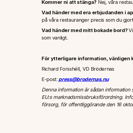
Kommer ni att stänga?
Nej, våra resta
Vad händer med era erbjudanden i a
på våra restauranger precis som du gjort 
Vad händer med mitt bokade bord?
V
som vanligt.
För ytterligare information, vänligen
Richard Forsshéll, VD Brödernas
E-post:
press@brodernas.nu
Denna information är sådan information s
EU:s marknadsmissbruksförordning. Inf
försorg, för offentliggörande den 16 okt