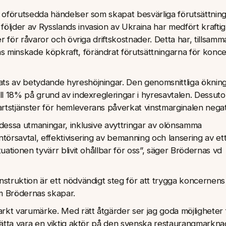
e oförutsedda händelser som skapat besvärliga förutsättnin
öljder av Rysslands invasion av Ukraina har medfört kraftig
er för råvaror och övriga driftskostnader. Detta har, tillsam
 minskade köpkraft, förändrat förutsättningarna för konc
ts av betydande hyreshöjningar. Den genomsnittliga öknin
ll 18% på grund av indexregleringar i hyresavtalen. Dessut
tstjänster för hemleverans påverkat vinstmarginalen negat
dessa utmaningar, inklusive avyttringar av olönsamma
törsavtal, effektivisering av bemanning och lansering av et
uationen tyvärr blivit ohållbar för oss”, säger Brödernas vd
struktion är ett nödvändigt steg för att trygga koncernens
om Brödernas skapar.
arkt varumärke. Med rätt åtgärder ser jag goda möjligheter 
sätta vara en viktig aktör på den svenska restaurangmarkna