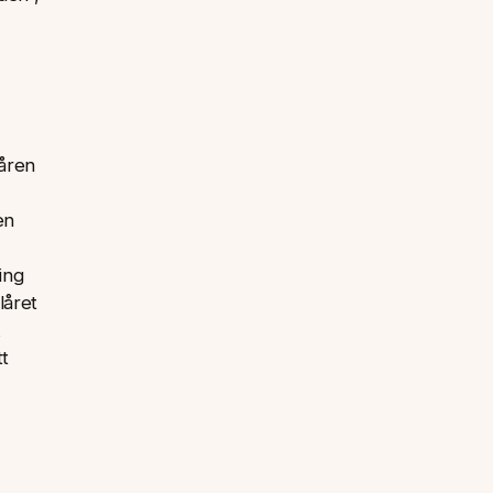
låren
en
ing
låret
A
tt