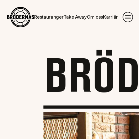
Restauranger
Take Away
Om oss
Karriär
BRÖD