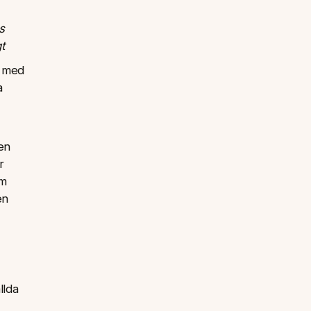
s
t
t med
a
en
r
am
en
llda