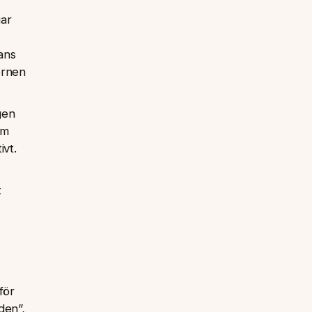
gar
mans
ernen
gen
om
ivt.
t
för
den”,