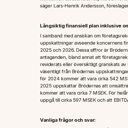
säger Lars-Henrik Andersson, föreslagen
Långsiktig finansiell plan inklusiv
I samband med ansökan om företagsrekon
uppskattningar avseende koncernens fina
2025 och 2026. Dessa siffror är Bröder
antaganden, bland annat att företagsrek
reviderats eller översiktligt granskats av 
väsentligt från Brödernas uppskattninga
för 2024 kommer att vara cirka 542 MSE
2025 uppskattar Brödernas att omsättni
kommer att vara cirka 7 MSEK. För helå
uppgå till cirka 597 MSEK och att EBIT
Vanliga frågor och svar: