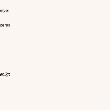
enyer
nteras
enligt