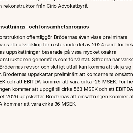
 rekonstruktör från Cirio Advokatbyrå.
e omsättnings- och lönsamhetsprognos
struktion offentliggör Brödernas även vissa preliminära
nsiella utveckling för resterande del av 2024 samt för he
nas uppskattningar baserade på vissa mycket osäkra
onstruktionen genomförs som förväntat. Siffrorna har vark
Brödernas revisor och slutligt utfall kan komma att skilja sig
r. Brödernas uppskattar preliminärt att koncernens omsättn
K och att EBITDA kommer att vara cirka -26 MSEK. För he
ngen kommer att uppgå till cirka 563 MSEK och att EBITD
ret 2026 uppskattar Brödernas att omsättningen kommer a
DA kommer att vara cirka 36 MSEK.